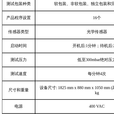
测试包装种类
软包装、非软包装、独立包装和
产品程序设置
16
个
传感器类型
光学传感器
启动时间
开机后
:1
分钟；待机后
:
测试压力
低至
300mbar
绝对压
测试速度
每分钟
4
次
设备尺寸
: 1825 mm x 880 mm x 1050 mm (
尺寸和重量
kg
电源
400 VAC