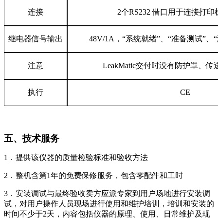
连接
2
个
RS232
借口用于连接打印
继电器信号输出
48V/1A
，
“
系统就绪
”
、
“
准备测试
”
、
“
注意
LeakMatic
交付时没有防护罩、传
执行
CE
五、技术服务
1
．
提供该仪器的质量检验标准和验收方法
2
．
整机含第1年的免费保修服务，包含零配件和工时
3
．
安装调试与最终验收卖方应派专家到用户场地进行安装调
试，对用户操作人员现场进行使用和维护培训，培训和安装的
时间不少于2天，内容包括仪器的原理、使用、日常维护及现