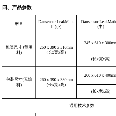
四、
产品参数
Dansensor LeakMatic
Dansensor LeakMatic
型号
II (
小
)
(
中
)
245 x 610 x 300m
包装尺寸
(
带填
260 x 390 x 310mm
(
长
x
宽
x
高
)
料
)
(
长
x
宽
x
高
)
260 x 610 x 400m
包装尺寸
(
无填
260 x 390 x 330mm
(
长
x
宽
x
高
)
料
)
(
长
x
宽
x
高
)
通用技术参数