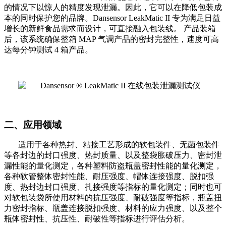
的情况下以惊人的精度发现泄漏。因此，它可以在降低包装成
本的同时保护您的品牌。
Dansensor LeakMatic II
专为满足日益
增长的新鲜食品需求而设计，可直接融入包装线。
产品装箱
后，该系统确保整箱
MAP
气调产品的密封完整性，速度可高
达每分钟测试
4
箱产品。
二、应用领域
适用于各种热封、
粘接工艺
形成的
软包装
件、
无菌包装
件
等各封边的封口强度、热封质量、以及整袋胀破压力、密封泄
漏性能的量化测定，各种
塑料防盗瓶盖
密封性能的量化测定，
各种软管整体密封性能、耐压强度、帽体连接强度、脱扣强
度、热封边封口强度、扎接强度等指标的量化测定；同时也可
对软包装袋所使用材料的抗压强度、
耐破
强度等指标，瓶盖扭
力密封指标、瓶盖连接脱扣强度、材料的应力强度、以及整个
瓶体密封性、
抗压性
、耐破性等指标进行评估分析。