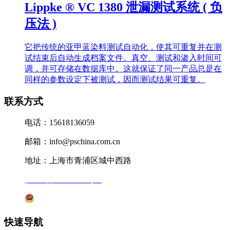
Lippke ® VC 1380 泄漏测试系统 ( 负
压法 )
它把传统的亚甲蓝染料测试自动化，使其可重复并在测
试结束后自动生成档案文件。真空、测试和渗入时间可
调，并可存储在数据库中。这就保证了同一产品总是在
同样的参数设定下被测试，因而测试结果可重复。
联系方式
电话：15618136059
邮箱：info@pschina.com.cn
地址：上海市青浦区城中西路
沪ICP备12041727号-7
沪公网安备31011802005231号
快速导航