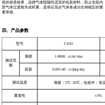
装的保质效果，选择气体阻隔性适宜的包装材料，防止包装内
部气体过度散失或积累，是保证混合气体各成分比例稳定的重
要举措。
四、产品参数
型号
C4/41
薄膜
1-8000 cc/m
²·
day
测试范
围
容器
0.005-40 cc/pkg
·
day
测试温度
薄膜：
5
℃
-50
℃；包装件：室
重复性
±
5%