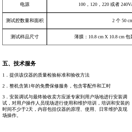
电源
100
，
120
，
220
或者
240V
测试腔数量和面积
2
个
50 c
测试样品尺寸
薄膜：
10.8 cm X 10.8 cm
包
五、技术服务
1
．
提供该仪器的质量检验标准和验收方法
2
．
整机含第1年的免费保修服务，包含零配件和工时
3
．
安装调试与最终验收卖方应派专家到用户场地进行安装调
试，对用户操作人员现场进行使用和维护培训，培训和安装的
时间不少于2天，内容包括仪器的原理、使用、日常维护及现
场操作。