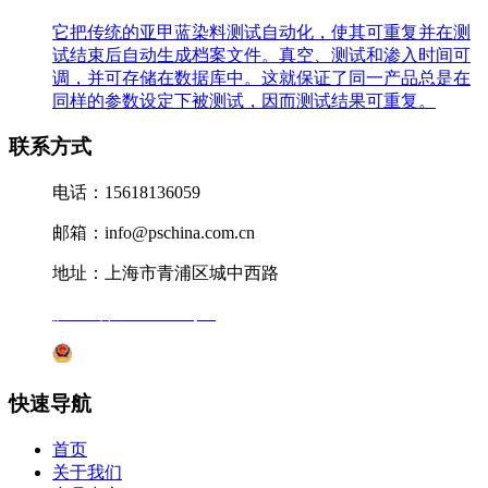
它把传统的亚甲蓝染料测试自动化，使其可重复并在测
试结束后自动生成档案文件。真空、测试和渗入时间可
调，并可存储在数据库中。这就保证了同一产品总是在
同样的参数设定下被测试，因而测试结果可重复。
联系方式
电话：15618136059
邮箱：info@pschina.com.cn
地址：上海市青浦区城中西路
沪ICP备12041727号-7
沪公网安备31011802005231号
快速导航
首页
关于我们