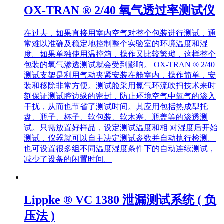
OX-TRAN ® 2/40 氧气透过率测试仪
在过去，如果直接用室内空气对整个包装进行测试，通
常难以准确及稳定地控制整个实验室的环境温度和湿
度。如果单独使用温控箱，操作又比较繁琐，这样整个
包装的氧气渗透测试就会受到影响。 OX-TRAN ® 2/40
测试支架是利用气动夹紧安装在舱室内，操作简单，安
装和移除非常方便。测试舱采用氮气环流吹扫技术来时
刻保证测试腔边缘的密封，防止环境空气中氧气的渗入
干扰，从而也节省了测试时间。其应用包括热成型托
盘、瓶子、杯子、软包装、软木塞、瓶盖等的渗透测
试。只需放置好样品，设定测试温度和相 对湿度后开始
测试，仪器就可以自主决定测试参数并自动执行检测。
也可设置很多组不同温度湿度条件下的自动连续测试，
减少了设备的闲置时间。
Lippke ® VC 1380 泄漏测试系统 ( 负
压法 )