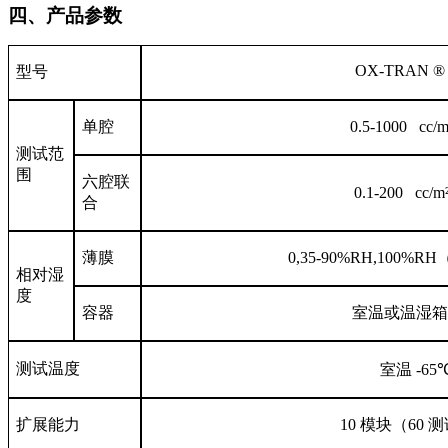
四、产品参数
OX-TRAN ® 
型号
单腔
0.5-1000 cc/m
测试范
围
六腔联
0.1-200 cc/m
合
薄膜
0,35-90%RH,100%RH
相对湿
度
容器
室温或温湿箱
测试温度
室温
-65
扩展能力
10
模块（
60
测