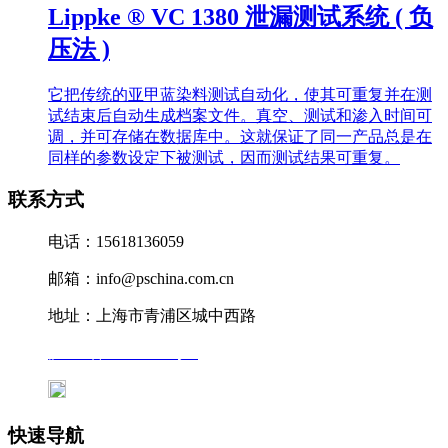
Lippke ® VC 1380 泄漏测试系统 ( 负
压法 )
它把传统的亚甲蓝染料测试自动化，使其可重复并在测
试结束后自动生成档案文件。真空、测试和渗入时间可
调，并可存储在数据库中。这就保证了同一产品总是在
同样的参数设定下被测试，因而测试结果可重复。
联系方式
电话：15618136059
邮箱：info@pschina.com.cn
地址：上海市青浦区城中西路
沪ICP备12041727号-7
沪公网安备31011802005231号
快速导航