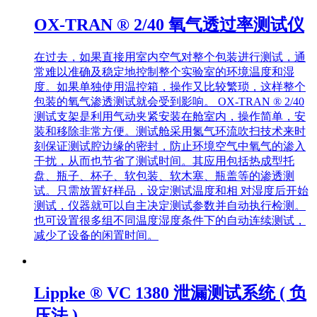
OX-TRAN ® 2/40 氧气透过率测试仪
在过去，如果直接用室内空气对整个包装进行测试，通
常难以准确及稳定地控制整个实验室的环境温度和湿
度。如果单独使用温控箱，操作又比较繁琐，这样整个
包装的氧气渗透测试就会受到影响。 OX-TRAN ® 2/40
测试支架是利用气动夹紧安装在舱室内，操作简单，安
装和移除非常方便。测试舱采用氮气环流吹扫技术来时
刻保证测试腔边缘的密封，防止环境空气中氧气的渗入
干扰，从而也节省了测试时间。其应用包括热成型托
盘、瓶子、杯子、软包装、软木塞、瓶盖等的渗透测
试。只需放置好样品，设定测试温度和相 对湿度后开始
测试，仪器就可以自主决定测试参数并自动执行检测。
也可设置很多组不同温度湿度条件下的自动连续测试，
减少了设备的闲置时间。
Lippke ® VC 1380 泄漏测试系统 ( 负
压法 )