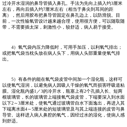
过冷开水湿润的鼻导管插入鼻孔。手法为先向上插入约3厘米
左右，再向后插入约7厘米左右（相当于鼻尖到耳间的距
离），然后用胶布把鼻导管固定在鼻孔边上，以防滑脱。目
前，一次性输氧管设计越来越合理，使用很方便，可以随取随
带，不需要插太深，刺激性小，较舒适，病人易于接受。
4）氧气袋内压力降低时，可用手加压，以利氧气排出；
或把氧气袋当枕头放在病人头下，用病人头部重量使氧气排
出。
5）有条件的能在氧气袋皮管中间加一个湿化瓶，这样可
以使氧气湿润，以避免病人因吸人干燥的氧气而损害呼吸道粘
膜。湿化瓶内盛1／3的冷开水，瓶塞上有2个孔插入长、短两
根玻璃管，长的玻璃管上端接氧气袋皮管，下端要深入到水面
以下2～3厘米处，使氧气通过玻璃管自水下面逸出，再进入其
下端离水面4～5厘米处的短玻璃管及与其上端连接的皮管与鼻
导管。这样进入病人鼻腔的氧气，因经过水的湿化，使病人感
到舒适。