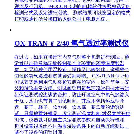
透氧检测系统包括透氧仪主机，专用电脑系统 , 彩色监
视器及打印机。 MOCON 专利的电脑软件按照您选定的
检测形式及设定进行测试。 测试结果可以按固定的格式
打印或通过信号接口输入到公司主电脑系统。
OX-TRAN ® 2/40 氧气透过率测试仪
在过去，如果直接用室内空气对整个包装进行测试，通
常难以准确及稳定地控制整个实验室的环境温度和湿
度。如果单独使用温控箱，操作又比较繁琐，这样整个
包装的氧气渗透测试就会受到影响。 OX-TRAN ® 2/40
测试支架是利用气动夹紧安装在舱室内，操作简单，安
装和移除非常方便。测试舱采用氮气环流吹扫技术来时
刻保证测试腔边缘的密封，防止环境空气中氧气的渗入
干扰，从而也节省了测试时间。其应用包括热成型托
盘、瓶子、杯子、软包装、软木塞、瓶盖等的渗透测
试。只需放置好样品，设定测试温度和相 对湿度后开始
测试，仪器就可以自主决定测试参数并自动执行检测。
也可设置很多组不同温度湿度条件下的自动连续测试，
减少了设备的闲置时间。