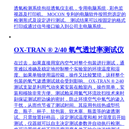
测试仪
透氧检测系统包括透氧仪主机，专用电脑系统 , 彩色监
视器及打印机。 MOCON 专利的电脑软件按照您选定的
检测形式及设定进行测试。 测试结果可以按固定的格式
打印或通过信号接口输入到公司主电脑系统。
OX-TRAN ® 2/40 氧气透过率测试仪
在过去，如果直接用室内空气对整个包装进行测试，通
常难以准确及稳定地控制整个实验室的环境温度和湿
度。如果单独使用温控箱，操作又比较繁琐，这样整个
包装的氧气渗透测试就会受到影响。 OX-TRAN ® 2/40
测试支架是利用气动夹紧安装在舱室内，操作简单，安
装和移除非常方便。测试舱采用氮气环流吹扫技术来时
刻保证测试腔边缘的密封，防止环境空气中氧气的渗入
干扰，从而也节省了测试时间。其应用包括热成型托
盘、瓶子、杯子、软包装、软木塞、瓶盖等的渗透测
试。只需放置好样品，设定测试温度和相 对湿度后开始