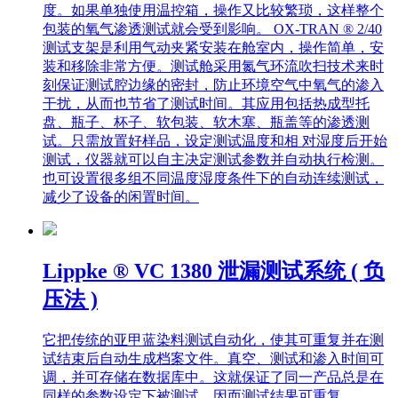
测试支架是利用气动夹紧安装在舱室内，操作简单，安
装和移除非常方便。测试舱采用氮气环流吹扫技术来时
刻保证测试腔边缘的密封，防止环境空气中氧气的渗入
干扰，从而也节省了测试时间。其应用包括热成型托
盘、瓶子、杯子、软包装、软木塞、瓶盖等的渗透测
试。只需放置好样品，设定测试温度和相 对湿度后开始
测试，仪器就可以自主决定测试参数并自动执行检测。
也可设置很多组不同温度湿度条件下的自动连续测试，
减少了设备的闲置时间。
Lippke ® VC 1380 泄漏测试系统 ( 负
压法 )
它把传统的亚甲蓝染料测试自动化，使其可重复并在测
试结束后自动生成档案文件。真空、测试和渗入时间可
调，并可存储在数据库中。这就保证了同一产品总是在
同样的参数设定下被测试，因而测试结果可重复。