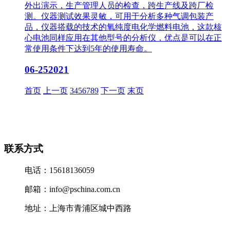
外出演示，生产管理人员的检查，跨生产线及跨厂检
测。仪器测试效果灵敏，可用于分析多种气调包装产
品，仪器搭载的技术的氧纯度电化学燃料电池，这款核
心电池同样应用在其他型号的分析仪，优点是可以在正
常使用条件下达到5年的使用寿命。
06-25
2021
首页
上一页
3
4
5
6
7
8
9
下一页
末页
联系方式
电话：15618136059
邮箱：info@pschina.com.cn
地址：上海市青浦区城中西路
沪ICP备12041727号-7