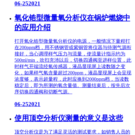
06-25
2021
氧化锆型微量氧分析仪在锅炉燃烧中
的应用介绍
打开氧化锆型微量氧分析仪的电源，一般情况下量程打
在200ppm档，用不锈钢管或紫铜管将仪器与待测气源衔
接好，当心调理样气压力与流量，使流量计指示约为
500ml/min，吹扫充沛以后，切换四通阀至进样位置，此
时样气开端流经氧传感器，液晶显现屏上读数随之变
化，如果样气氧含量超过200ppm，液晶显现屏上会呈现
浓度够，表示超量程，此时应换到2000ppm档，当读数
稳定后，即为所测的氧含量值。测量结束后，按先后次
序切换四通阀和切断气源。
06-25
2021
使用顶空分析仪测量的意义是这些
顶空分析仪是为了满足灵活的测试要求，如销售人员的