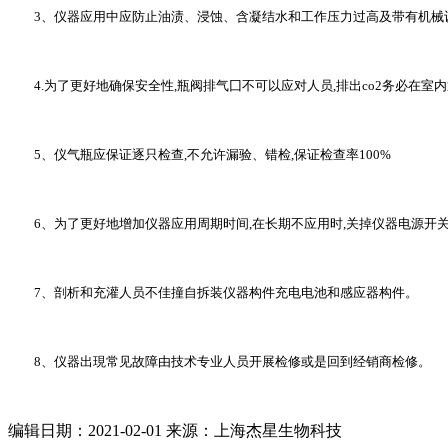
3、仪器应用中应防止油渍、浸蚀、含凝结水和工作压力过高及带有机械
4.为了更好地确保安全性,瓶阀排气囗不可以应对人员,排出co2务必在室内
5、仪气瓶应保证逐只检查,不允许漏验、错检,保证检查率100%
6、为了更好地增加仪器应用周期时间,在长期不应用时,关掉仪器电源开
7、剖析和充灌人员不佳撞自拆装仪器构件充电电池和感应器构件。
8、仪器出現常见故障由技术专业人员开展检修或是回到经销商检修。
编辑日期：2021-02-01 来源：上海杰星生物科技