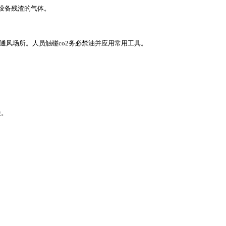
设备残渣的气体。
通风场所。人员触碰co2务必禁油并应用常用工具。
关。