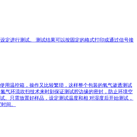
式及设定进行测试。 测试结果可以按固定的格式打印或通过信号接
使用温控箱，操作又比较繁琐，这样整个包装的氧气渗透测试
舱采用氮气环流吹扫技术来时刻保证测试腔边缘的密封，防止环境空
试。只需放置好样品，设定测试温度和相 对湿度后开始测试，
置时间。