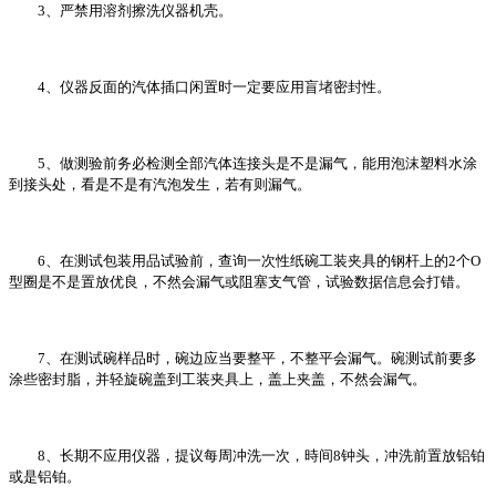
3、严禁用溶剂擦洗仪器机壳。
4、仪器反面的汽体插口闲置时一定要应用盲堵密封性。
5、做测验前务必检测全部汽体连接头是不是漏气，能用泡沫塑料水涂
到接头处，看是不是有汽泡发生，若有则漏气。
6、在测试包装用品试验前，查询一次性纸碗工装夹具的钢杆上的2个O
型圈是不是置放优良，不然会漏气或阻塞支气管，试验数据信息会打错。
7、在测试碗样品时，碗边应当要整平，不整平会漏气。碗测试前要多
涂些密封脂，并轻旋碗盖到工装夹具上，盖上夹盖，不然会漏气。
8、长期不应用仪器，提议每周冲洗一次，時间8钟头，冲洗前置放铝铂
或是铝铂。