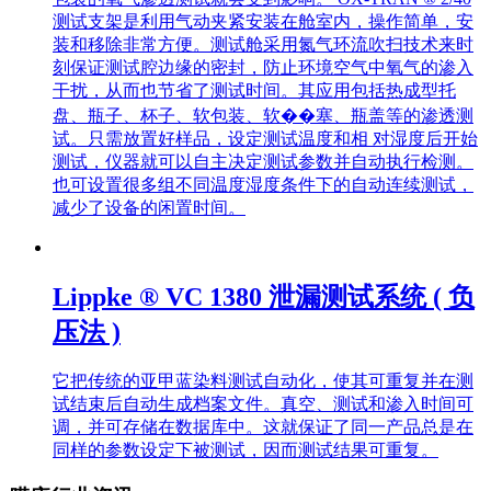
测试支架是利用气动夹紧安装在舱室内，操作简单，安
装和移除非常方便。测试舱采用氮气环流吹扫技术来时
刻保证测试腔边缘的密封，防止环境空气中氧气的渗入
干扰，从而也节省了测试时间。其应用包括热成型托
盘、瓶子、杯子、软包装、软��塞、瓶盖等的渗透测
试。只需放置好样品，设定测试温度和相 对湿度后开始
测试，仪器就可以自主决定测试参数并自动执行检测。
也可设置很多组不同温度湿度条件下的自动连续测试，
减少了设备的闲置时间。
Lippke ® VC 1380 泄漏测试系统 ( 负
压法 )
它把传统的亚甲蓝染料测试自动化，使其可重复并在测
试结束后自动生成档案文件。真空、测试和渗入时间可
调，并可存储在数据库中。这就保证了同一产品总是在
同样的参数设定下被测试，因而测试结果可重复。