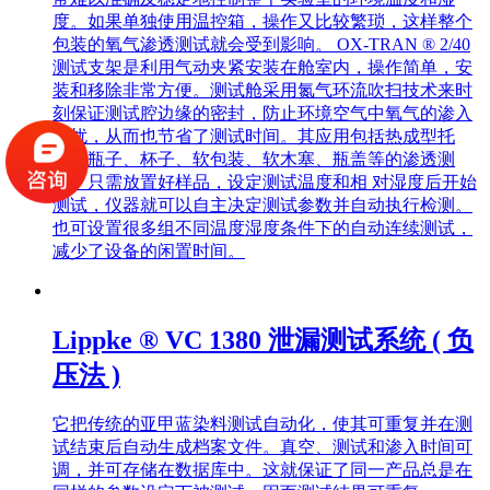
度。如果单独使用温控箱，操作又比较繁琐，这样整个
包装的氧气渗透测试就会受到影响。 OX-TRAN ® 2/40
测试支架是利用气动夹紧安装在舱室内，操作简单，安
装和移除非常方便。测试舱采用氮气环流吹扫技术来时
刻保证测试腔边缘的密封，防止环境空气中氧气的渗入
干扰，从而也节省了测试时间。其应用包括热成型托
盘、瓶子、杯子、软包装、软木塞、瓶盖等的渗透测
试。只需放置好样品，设定测试温度和相 对湿度后开始
测试，仪器就可以自主决定测试参数并自动执行检测。
也可设置很多组不同温度湿度条件下的自动连续测试，
减少了设备的闲置时间。
Lippke ® VC 1380 泄漏测试系统 ( 负
压法 )
它把传统的亚甲蓝染料测试自动化，使其可重复并在测
试结束后自动生成档案文件。真空、测试和渗入时间可
调，并可存储在数据库中。这就保证了同一产品总是在