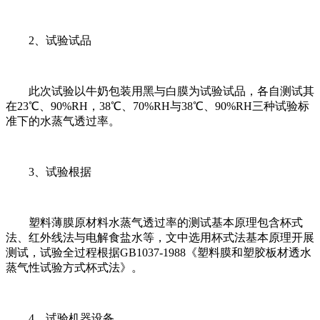
2、试验试品
此次试验以牛奶包装用黑与白膜为试验试品，各自测试其
在23℃、90%RH，38℃、70%RH与38℃、90%RH三种试验标
准下的水蒸气透过率。
3、试验根据
塑料薄膜原材料水蒸气透过率的测试基本原理包含杯式
法、红外线法与电解食盐水等，文中选用杯式法基本原理开展
测试，试验全过程根据GB1037-1988《塑料膜和塑胶板材透水
蒸气性试验方式杯式法》。
4、试验机器设备