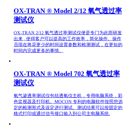
OX-TRAN ® Model 2/12 氧气透过率
测试仪
OX-TRAN 2/12 氧气透过率测试仪便是专门为此而研发
出来 , 使得客户可以提高的工作效率，简化操作。操作
员现在将花更少的时间设置参数和检测测试，在更短的
时间内完成更多的事情。
OX-TRAN ® Model 702 氧气透过率
测试仪
氧气渗透率测试仪包括透氧仪主机，专用电脑系统，彩
色监视器及打印机。MOCON 专利的电脑软件按照您选
定的检测形式及设定进行测试。测试结果可以按固定的
格式打印或通过信号接口输入到公司主电脑系统.