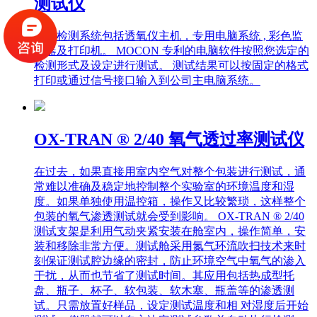
透氧检测系统包括透氧仪主机，专用电脑系统 , 彩色监
视器及打印机。 MOCON 专利的电脑软件按照您选定的
检测形式及设定进行测试。 测试结果可以按固定的格式
打印或通过信号接口输入到公司主电脑系统。
OX-TRAN ® 2/40 氧气透过率测试仪
在过去，如果直接用室内空气对整个包装进行测试，通
常难以准确及稳定地控制整个实验室的环境温度和湿
度。如果单独使用温控箱，操作又比较繁琐，这样整个
包装的氧气渗透测试就会受到影响。 OX-TRAN ® 2/40
测试支架是利用气动夹紧安装在舱室内，操作简单，安
装和移除非常方便。测试舱采用氮气环流吹扫技术来时
刻保证测试腔边缘的密封，防止环境空气中氧气的渗入
干扰，从而也节省了测试时间。其应用包括热成型托
盘、瓶子、杯子、软包装、软木塞、瓶盖等的渗透测
试。只需放置好样品，设定测试温度和相 对湿度后开始
测试，仪器就可以自主决定测试参数并自动执行检测。