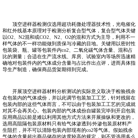
顶空进样器检测仪选用超功耗微处理器技术性，光电催化
和红外线基本原理对于检测分析复合型气体，复合型气体关键
以O2、N2混和或CO2、N2、O2的混和方式为主导，利用不一
样气体的不一样功能做到质保与冷藏的目地。关键用以密封性
包装袋、瓶、罐等包装件内co2、二氧化碳气体含量、混和占
比的测量；合适在生产流水线、库房、试验室内等场所迅速精
确地对包装件内的气体成分含量与占比作出点评，进而具体指
导生产制造，确保商品货架期得到完成。
开展顶空进样器材料分析测试的实际意义取决于检验残余
在包装内的气体成份，并以此调节包装加工工艺，针对残留在
包装內部的这些气体而言，不可以由于包装加工工艺的完成就
对其不会再关心。包装內部的气体成份自罐装完毕到开启包装
应用商品以前是难以利用其他方式方法来开展操纵和更改的，
选用高阻隔包装原材料只有给气体渗透到/外渗包装原材料产
生阻拦，并不可以清除包装內部现有的co2等气体。假如残余
气体的含量超出商品储存的浓度较高的规定，则不管选用多么