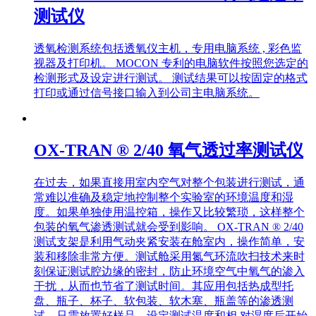
测试仪
透氧检测系统包括透氧仪主机，专用电脑系统 , 彩色监
视器及打印机。 MOCON 专利的电脑软件按照您选定的
检测形式及设定进行测试。 测试结果可以按固定的格式
打印或通过信号接口输入到公司主电脑系统。
OX-TRAN ® 2/40 氧气透过率测试仪
在过去，如果直接用室内空气对整个包装进行测试，通
常难以准确及稳定地控制整个实验室的环境温度和湿
度。如果单独使用温控箱，操作又比较繁琐，这样整个
包装的氧气渗透测试就会受到影响。 OX-TRAN ® 2/40
测试支架是利用气动夹紧安装在舱室内，操作简单，安
装和移除非常方便。测试舱采用氮气环流吹扫技术来时
刻保证测试腔边缘的密封，防止环境空气中氧气的渗入
干扰，从而也节省了测试时间。其应用包括热成型托
盘、瓶子、杯子、软包装、软木塞、瓶盖等的渗透测
试。只需放置好样品，设定测试温度和相 对湿度后开始