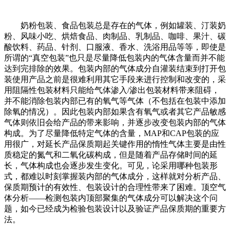
奶粉包装、食品包装总是存在的气体，例如罐装、汀装奶
粉、风味小吃、烘焙食品、肉制品、乳制品、咖啡、果汁、碳
酸饮料、药品、针剂、口服液、香水、洗浴用品等等，即使是
所谓的“真空包装”也只是尽量降低包装内的气体含量而并不能
达到完排除的效果。包装内部的气体成分自灌装结束到打开包
装使用产品之前是很难利用其它手段来进行控制和改变的，采
用阻隔性包装材料只能给气体渗入/渗出包装材料带来阻碍，
并不能消除包装内部已有的氧气等气体（不包括在包装中添加
除氧的情况）。因此包装内部如果含有氧气或者其它产品敏感
气体则依旧会给产品的带来影响，并逐步改变包装内部的气体
构成。为了尽量降低特定气体的含量，MAP和CAP包装的应
用很广，对延长产品保质期起关键作用的惰性气体主要是由性
质稳定的氮气和二氧化碳构成，但是随着产品存储时间的延
长，气体构成也会逐步发生变化。可见，论采用哪种包装形
式，都难以时刻掌握装内部的气体成分，这样就对分析产品、
保质期预计的有效性、包装设计的合理性带来了困难。顶空气
体分析——检测包装内顶部聚集的气体成分可以解决这个问
题，如今已经成为检验包装设计以及验证产品保质期的重要方
法。