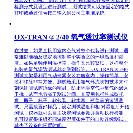
视器及打印机。 MOCON 专利的电脑软件按照您选定的
检测形式及设定进行测试。 测试结果可以按固定的格式
打印或通过信号接口输入到公司主电脑系统。
OX-TRAN ® 2/40 氧气透过率测试仪
在过去，如果直接用室内空气对整个包装进行测试，通
常难以准确及稳定地控制整个实验室的环境温度和湿
度。如果单独使用温控箱，操作又比较繁琐，这样整个
包装的氧气渗透测试就会受到影响。 OX-TRAN ® 2/40
测试支架是利用气动夹紧安装在舱室内，操作简单，安
装和移除非常方便。测试舱采用氮气环流吹扫技术来时
刻保证测试腔边缘的密封，防止环境空气中氧气的渗入
干扰，从而也节省了测试时间。其应用包括热成型托
盘、瓶子、杯子、软包装、软木塞、瓶盖等的渗透测
试。只需放置好样品，设定测试温度和相 对湿度后开始
测试，仪器就可以自主决定测试参数并自动执行检测。
也可设置很多组不同温度湿度条件下的自动连续测试，
减少了设备的闲置时间。