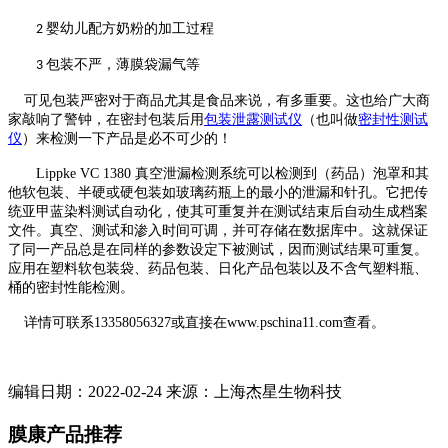
婴幼儿配方奶粉的加工过程
2
包装不严，薄膜袋漏气等
3
可见包装严密对于商品尤其是食品来说，有多重要。这也给广大商
家敲响了警钟，在密封包装后用
包装泄露测试仪
（也叫做
密封性测试
仪
）来检测一下产品是必不可少的！
Lippke VC 1380
真空泄漏检测系统可以检测到（药品）泡罩和其
他软包装、半硬或硬包装如玻璃药瓶上的最小的泄漏和针孔。它把传
统亚甲蓝染料测试自动化，使其可重复并在测试结束后自动生成档案
文件。真空、测试和渗入时间可调，并可存储在数据库中。这就保证
了同一产品总是在同样的参数设定下被测试，因而测试结果可重复。
应用在塑料软
包装袋
、药品包装、日化产品包装以及不含气
塑料瓶
、
桶的密封性能检测。
详情可联系13358056327或直接在www.pschina11.com查看。
编辑日期：2022-02-24 来源：上海杰星生物科技
膜康产品推荐