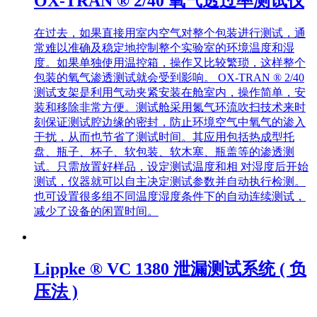
OX-TRAN ® 2/40 氧气透过率测试仪
在过去，如果直接用室内空气对整个包装进行测试，通
常难以准确及稳定地控制整个实验室的环境温度和湿
度。如果单独使用温控箱，操作又比较繁琐，这样整个
包装的氧气渗透测试就会受到影响。 OX-TRAN ® 2/40
测试支架是利用气动夹紧安装在舱室内，操作简单，安
装和移除非常方便。测试舱采用氮气环流吹扫技术来时
刻保证测试腔边缘的密封，防止环境空气中氧气的渗入
干扰，从而也节省了测试时间。其应用包括热成型托
盘、瓶子、杯子、软包装、软木塞、瓶盖等的渗透测
试。只需放置好样品，设定测试温度和相 对湿度后开始
测试，仪器就可以自主决定测试参数并自动执行检测。
也可设置很多组不同温度湿度条件下的自动连续测试，
减少了设备的闲置时间。
Lippke ® VC 1380 泄漏测试系统 ( 负
压法 )