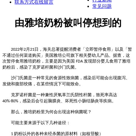
联系方式
在线留言
常见问题
由雅培奶粉被叫停想到的
年
月
日，海关总署提醒消费者「立即暂停食用」以及「暂
2022
2
21
不通过任何渠道购买」美国雅培公司旗下相关婴幼儿产品。据查，这
次暂停食用雅培奶粉，主要是因为美国
发现部分婴儿食用了雅培
FDA
奶粉后，感染了克罗诺杆菌和沙门氏菌。
沙门氏菌是一种常见的食源性致病菌，感染后可能会出现腹泻、
发烧和腹部绞痛，在某些情况下可能致命。
克罗诺杆菌是一种兼性厌氧革兰氏阴性杆菌，致死率高达
，感染后会引起脑膜炎、坏死性小肠结肠炎等疾病。
40%-80%
那么，雅培奶粉里为何会出现这种病菌呢？
可能主要来源于以下几种途径：
奶粉以外的各种未经杀菌的原材料（如核苷酸）
1