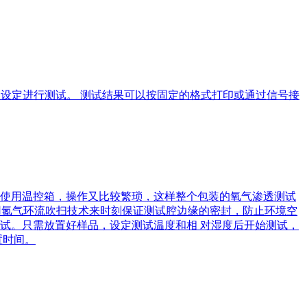
式及设定进行测试。 测试结果可以按固定的格式打印或通过信号接
使用温控箱，操作又比较繁琐，这样整个包装的氧气渗透测试
舱采用氮气环流吹扫技术来时刻保证测试腔边缘的密封，防止环境空
试。只需放置好样品，设定测试温度和相 对湿度后开始测试，
置时间。