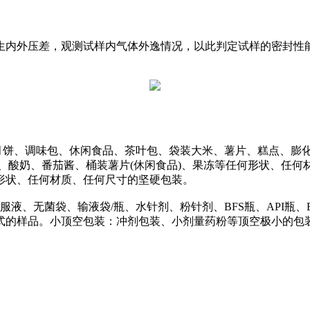
生内外压差，观测试样内气体外逸情况，以此判定试样的密封性
、调味包、休闲食品、茶叶包、袋装大米、薯片、糕点、膨化食
、酸奶、番茄酱、桶装薯片(休闲食品)、果冻等任何形状、任何
形状、任何材质、任何尺寸的坚硬包装。
、无菌袋、输液袋/瓶、水针剂、粉针剂、BFS瓶、API瓶、B
式的样品。小顶空包装：冲剂包装、小剂量药粉等顶空极小的包