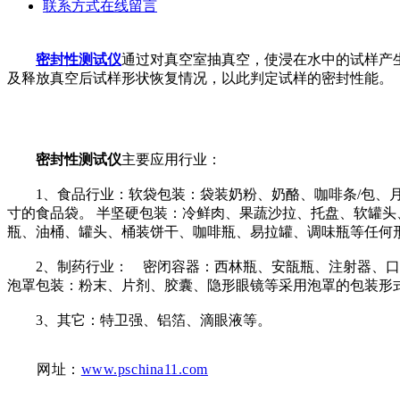
联系方式
在线留言
密封性测试仪
通过对真空室抽真空，使浸在水中的试样产
及释放真空后试样形状恢复情况，以此判定试样的密封性能。
密封性测试仪
主要应用行业：
1、食品行业：软袋包装：袋装奶粉、奶酪、咖啡条/包、月饼
寸的食品袋。 半坚硬包装：冷鲜肉、果蔬沙拉、托盘、软罐头
瓶、油桶、罐头、桶装饼干、咖啡瓶、易拉罐、调味瓶等任何
2、制药行业： 密闭容器：西林瓶、安瓿瓶、注射器、口服液
泡罩包装：粉末、片剂、胶囊、隐形眼镜等采用泡罩的包装形
3、其它：特卫强、铝箔、滴眼液等。
网址：
www.pschina11.com