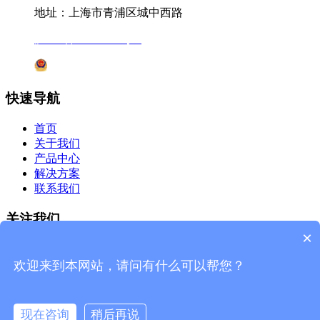
地址：上海市青浦区城中西路
沪ICP备12041727号-7
沪公网安备31011802005231号
快速导航
首页
关于我们
产品中心
解决方案
联系我们
关注我们
×
微信公众号
欢迎来到本网站，请问有什么可以帮您？
杰星官网
现在咨询
稍后再说