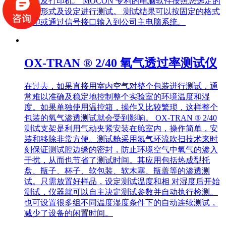
视器及打印机。 MOCON 专利的电脑软件按照您选定的
检测形式及设定进行测试。 测试结果可以按固定的格式
打印或通过信号接口输入到公司主电脑系统。
OX-TRAN ® 2/40 氧气透过率测试仪
在过去，如果直接用室内空气对整个包装进行测试，通
常难以准确及稳定地控制整个实验室的环境温度和湿
度。如果单独使用温控箱，操作又比较繁琐，这样整个
包装的氧气渗透测试就会受到影响。 OX-TRAN ® 2/40
测试支架是利用气动夹紧安装在舱室内，操作简单，安
装和移除非常方便。测试舱采用氮气环流吹扫技术来时
刻保证测试腔边缘的密封，防止环境空气中氧气的渗入
干扰，从而也节省了测试时间。其应用包括热成型托
盘、瓶子、杯子、软包装、软木塞、瓶盖等的渗透测
试。只需放置好样品，设定测试温度和相 对湿度后开始
测试，仪器就可以自主决定测试参数并自动执行检测。
也可设置很多组不同温度湿度条件下的自动连续测试，
减少了设备的闲置时间。