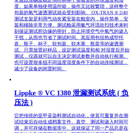
常难以准确及稳定地控制整个实验室的环境温度和湿
度。如果单独使用温控箱，操作又比较繁琐，这样整个
包装的氧气渗透测试就会受到影响。 OX-TRAN ® 2/40
测试支架是利用气动夹紧安装在舱室内，操作简单，安
装和移除非常方便。测试舱采用氮气环流吹扫技术来时
刻保证测试腔边缘的密封，防止环境空气中氧气的渗入
干扰，从而也节省了测试时间。其应用包括热成型托
盘、瓶子、杯子、软包装、软木塞、瓶盖等的渗透测
试。只需放置好样品，设定测试温度和相 对湿度后开始
测试，仪器就可以自主决定测试参数并自动执行检测。
也可设置很多组不同温度湿度条件下的自动连续测试，
减少了设备的闲置时间。
Lippke ® VC 1380 泄漏测试系统 ( 负
压法 )
它把传统的亚甲蓝染料测试自动化，使其可重复并在测
试结束后自动生成档案文件。真空、测试和渗入时间可
调，并可存储在数据库中。这就保证了同一产品总是在