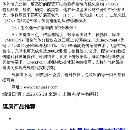
体的填充比例。更高阶的配置可以检测挥发性有机化合物（VOCs），
包括醇类、醛类、酮类、酯类等，这在环境监测和材料分析中价值很
大。少数场景下还可扩展至氢气（H₂）、一氧化碳（CO）、二氧化硫
（SO₂）等特定气体，但需选配对应传感器模块。
Q3：怎么选一台靠谱的顶空分析仪？
A：关键看三点：传感器精度、数据追溯能力、便携性。膜康
（MOCON）顶空气体分析仪在这三项上表现突出。以CheckPoint 4为
例，O₂和CO₂分辨率均达0.01%，采用全新陶瓷传感器技术，无需空气
校准，充满电可完成多达2000次测量，整机仅0.7公斤。配合WiFi数据
传输和触摸屏操作，检测结果可直接上传数据库，满足制药行业数据
完整性要求。CheckPoint 3则搭载5英寸彩色触摸屏，支持与气体混合
器协同实现充气过程实时控制。
气体看不见，但数据不说谎。选对仪器，包装里的每一口气都有
据可查。
网址：www.pschina11.com
编辑日期：2026-05-28 来源：上海杰星生物科技
膜康产品推荐