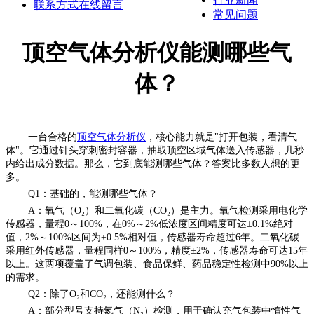
联系方式
在线留言
常见问题
顶空气体分析仪能测哪些气
体？
一台合格的
顶空气体分析仪
，核心能力就是"打开包装，看清气
体"。它通过针头穿刺密封容器，抽取顶空区域气体送入传感器，几秒
内给出成分数据。那么，它到底能测哪些气体？答案比多数人想的更
多。
Q1：基础的，能测哪些气体？
A：氧气（O₂）和二氧化碳（CO₂）是主力。氧气检测采用电化学
传感器，量程0～100%，在0%～2%低浓度区间精度可达±0.1%绝对
值，2%～100%区间为±0.5%相对值，传感器寿命超过6年。二氧化碳
采用红外传感器，量程同样0～100%，精度±2%，传感器寿命可达15年
以上。这两项覆盖了气调包装、食品保鲜、药品稳定性检测中90%以上
的需求。
Q2：除了O₂和CO₂，还能测什么？
A：部分型号支持氮气（N₂）检测，用于确认充气包装中惰性气