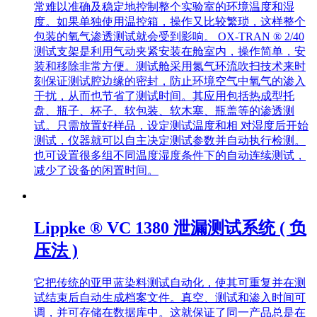
常难以准确及稳定地控制整个实验室的环境温度和湿
度。如果单独使用温控箱，操作又比较繁琐，这样整个
包装的氧气渗透测试就会受到影响。 OX-TRAN ® 2/40
测试支架是利用气动夹紧安装在舱室内，操作简单，安
装和移除非常方便。测试舱采用氮气环流吹扫技术来时
刻保证测试腔边缘的密封，防止环境空气中氧气的渗入
干扰，从而也节省了测试时间。其应用包括热成型托
盘、瓶子、杯子、软包装、软木塞、瓶盖等的渗透测
试。只需放置好样品，设定测试温度和相 对湿度后开始
测试，仪器就可以自主决定测试参数并自动执行检测。
也可设置很多组不同温度湿度条件下的自动连续测试，
减少了设备的闲置时间。
Lippke ® VC 1380 泄漏测试系统 ( 负
压法 )
它把传统的亚甲蓝染料测试自动化，使其可重复并在测
试结束后自动生成档案文件。真空、测试和渗入时间可
调，并可存储在数据库中。这就保证了同一产品总是在