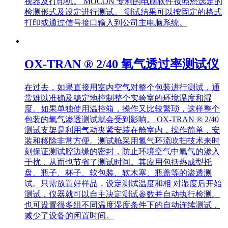
视器及打印机。 MOCON 专利的电脑软件按照您选定的
检测形式及设定进行测试。 测试结果可以按固定的格式
打印或通过信号接口输入到公司主电脑系统。
OX-TRAN ® 2/40 氧气透过率测试仪
在过去，如果直接用室内空气对整个包装进行测试，通
常难以准确及稳定地控制整个实验室的环境温度和湿
度。如果单独使用温控箱，操作又比较繁琐，这样整个
包装的氧气渗透测试就会受到影响。 OX-TRAN ® 2/40
测试支架是利用气动夹紧安装在舱室内，操作简单，安
装和移除非常方便。测试舱采用氮气环流吹扫技术来时
刻保证测试腔边缘的密封，防止环境空气中氧气的渗入
干扰，从而也节省了测试时间。其应用包括热成型托
盘、瓶子、杯子、软包装、软木塞、瓶盖等的渗透测
试。只需放置好样品，设定测试温度和相 对湿度后开始
测试，仪器就可以自主决定测试参数并自动执行检测。
也可设置很多组不同温度湿度条件下的自动连续测试，
减少了设备的闲置时间。