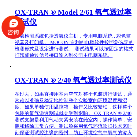
OX-TRAN ® Model 2/61 氧气透过率
测试仪
透氧检测系统包括透氧仪主机，专用电脑系统 , 彩色监
视器及打印机。 MOCON 专利的电脑软件按照您选定的
检测形式及设定进行测试。 测试结果可以按固定的格式
打印或通过信号接口输入到公司主电脑系统。
OX-TRAN ® 2/40 氧气透过率测试仪
在过去，如果直接用室内空气对整个包装进行测试，通
常难以准确及稳定地控制整个实验室的环境温度和湿
度。如果单独使用温控箱，操作又比较繁琐，这样整个
包装的氧气渗透测试就会受到影响。 OX-TRAN ® 2/40
测试支架是利用气动夹紧安装在舱室内，操作简单，安
装和移除非常方便。测试舱采用氮气环流吹扫技术来时
刻保证测试腔边缘的密封，防止环境空气中氧气的渗入