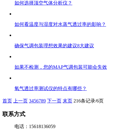
如何选择顶空气体分析仪？
如何看温度与湿度对水蒸气透过率的影响？
确保气调包装理想效果的建议8大建议
如果不检测，您的MAP气调包装可能会失效
氧气透过率测试仪的特点有哪些？
首页
上一页
3
4
5
6
7
8
9
下一页
末页
216条记录/6页
联系方式
电话：15618136059