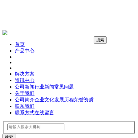
搜索
首页
产品中心
解决方案
资讯中心
公司新闻
行业新闻
常见问题
关于我们
公司简介
企业文化
发展历程
荣誉资质
联系我们
联系方式
在线留言